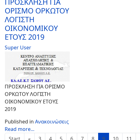
ΠΡΟΣΚΛΗΣΗ ΓΙΑ
ΟΡΙΣΜΟ ΟΡΚΩΤΟΥ
ΛΟΓΙΣΤΗ
ΟΙΚΟΝΟΜΙΚΟΥ
ΕΤΟΥΣ 2019
Super User
Text
ΠΡΟΣΚΛΗΣΗ ΓΙΑ ΟΡΙΣΜΟ
ΟΡΚΩΤΟΥ ΛΟΓΙΣΤΗ
ΟΙΚΟΝΟΜΙΚΟΥ ΕΤΟΥΣ
2019
Published in
Ανακοινώσεις
Read more...
Start
«
3
4
5
6
7
8
9
10
11