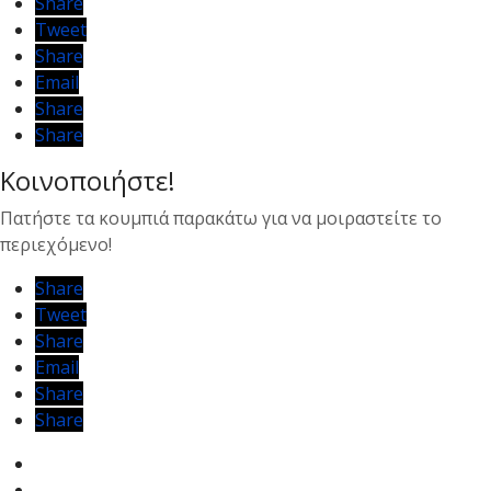
Share
Tweet
Share
Email
Share
Share
Κοινοποιήστε!
Text
Text
Πατήστε τα κουμπιά παρακάτω για να μοιραστείτε το
περιεχόμενο!
Share
Tweet
Share
Email
Share
Share
Text
Text