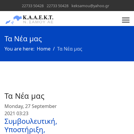
22733 50428
22733 50428
keksamou@yahoo.gr
Text
Text
Τα Νέα μας
You are here:
Home
Τα Νέα μας
Τα Νέα μας
Monday, 27 September
2021 03:23
Συμβουλευτική,
Υποστήριξη,