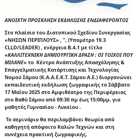
Text
ΑΝΟΙΧΤΗ ΠΡΟΣΚΛΗΣΗ ΕΚΔΗΛΩΣΗΣ ΕΝΔΙΑΦΕΡΟΝΤΟΣ
Στο πλαίσιο του Διατοπικού Σχεδίου Συνεργασίας
«ΝΗΣΩΝ ΠΕΡΙΠΛΟΥΣ» ,
”, (Υπομέτρο 19.3
CLLD/LEADER) ,
ενέργεια Β.4.1 με τίτλο
«
ΚΑΛΛΙΤΕΧΝΙΚΗ ΔΗΜΙΟΥΡΓΙΚΗ ΔΡΑΣΗ : ΟΙ ΤΟΙΧΟΙ ΠΟΥ
ΜΙΛΑΝΕ
» το Κέντρο Ανάπτυξης Απασχόλησης &
Επαγγελματικής Κατάρτισης και Τεχνολογίας
Νομού Σάμου (Κ.Α.Α.Ε.Κ.Τ. Σάμου Α.Ε.) διοργανώνει
εκπαιδευτική εκδήλωση ζωγραφικής το Σάββατο
17 Μαΐου 2025 στο Αμφιθέατρο της Περιφέρειας
στο Βαθύ Σάμου από 09:30 πμ έως 15:00μμ. για
μαθητές Γυμνασίου - Λυκείου .
Το σεμινάριο θα περιλαμβάνει θεωρία από
καθηγητή απόφοιτο Καλών Τεχνών και στη
συνέχεια πρακτική ζωγραφικής.