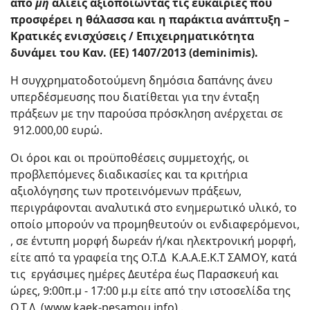
από
μη
αλιείς αξιοποιώντας τις ευκαιρίες που
προσφέρει η θάλασσα και η παράκτια ανάπτυξη –
Κρατικές ενισχύσεις / Επιχειρηματικότητα
δυνάμει του Καν. (ΕΕ) 1407/2013 (
deminimis
).
Η συγχρηματοδοτούμενη δημόσια δαπάνης άνευ
υπερδέσμευσης που διατίθεται για την ένταξη
πράξεων με την παρούσα πρόσκληση ανέρχεται σε
912.000,00 ευρώ.
Οι όροι και οι προϋποθέσεις συμμετοχής, οι
προβλεπόμενες διαδικασίες και τα κριτήρια
αξιολόγησης των προτεινόμενων πράξεων,
περιγράφονται αναλυτικά στο ενημερωτικό υλικό, το
οποίο μπορούν να προμηθευτούν οι ενδιαφερόμενοι,
, σε έντυπη μορφή δωρεάν ή/και ηλεκτρονική μορφή,
είτε από τα γραφεία της Ο.Τ.Δ Κ.Α.Α.Ε.Κ.Τ ΣΑΜΟΥ, κατά
τις
εργάσιμες ημέρες Δευτέρα έως Παρασκευή και
ώρες, 9:00π.μ - 17:00 μ.μ είτε από την ιστοσελίδα της
Ο.Τ.Δ (www.kaek-pesamou.info) .