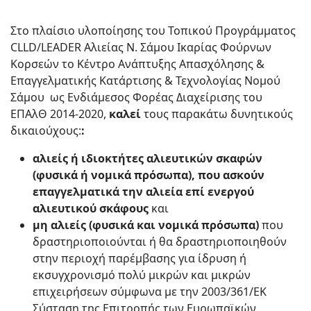
Στο πλαίσιο υλοποίησης του Τοπικού Προγράμματος
CLLD/LEADER Αλιείας Ν. Σάμου Ικαρίας Φούρνων
Κορσεών το Κέντρο Ανάπτυξης Απασχόλησης &
Επαγγελματικής Κατάρτισης & Τεχνολογίας Νομού
Σάμου ως Ενδιάμεσος Φορέας Διαχείρισης του
ΕΠΑλΘ 2014-2020,
καλεί
τους παρακάτω δυνητικούς
δικαιούχους:
:
αλιείς ή ιδιοκτήτες αλιευτικών σκαφών
(φυσικά ή νομικά πρόσωπα), που ασκούν
επαγγελματικά την αλιεία επί ενεργού
αλιευτικού σκάφους
και
μη αλιείς (φυσικά και νομικά πρόσωπα)
που
δραστηριοποιούνται ή θα δραστηριοποιηθούν
στην περιοχή παρέμβασης για ίδρυση ή
εκσυγχρονισμό πολύ μικρών και μικρών
επιχειρήσεων σύμφωνα με την 2003/361/ΕΚ
Σύσταση της Επιτροπής των Ευρωπαϊκών