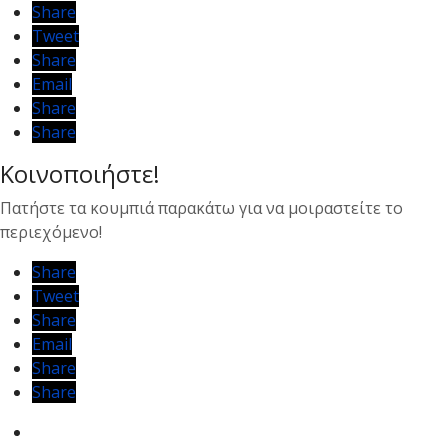
Share
Tweet
Share
Email
Share
Share
Κοινοποιήστε!
Text
Text
Πατήστε τα κουμπιά παρακάτω για να μοιραστείτε το
περιεχόμενο!
Share
Tweet
Share
Email
Share
Share
Text