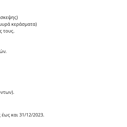
άσκεψης)
λμυρά κεράσματα)
ς τους.
ών.
ντων).
έως και 31/12/2023.