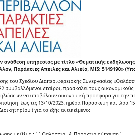
ην ανάθεση
υπηρεσίας με τίτλο «Θεματικής εκδήλωσης
λλον, Παράκτιες Απειλές και Αλιεία,
MIS
: 5149190» (Υπ
σης του Σχεδίου Διαπεριφερειακής Συνεργασίας «Θαλάσσι
22 συμβαλλόμενοι εταίροι, προσκαλεί τους οικονομικού
δηλώσεων να υποβάλουν οικονομική προσφορά για την π
ποίηση έως τις 13/10/2023, ημέρα Παρασκευή και ώρα 15:
ιοικητηρίου ) για το εξής αντικείμενο:
ωσης με θέμα : ΄΄ Θαλάσσια & Παράκτια ρύπανση΄΄.