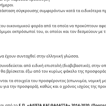
νήμεροι
ατάσταση σύγκρουσης συμφερόντων κατά τα ειδικότερα π
του οικονομικού φορέα από τα οποία να προκύπτουν αφεν
όμιμοι εκπρόσωποί του, οι οποίοι και τον δεσμεύουν με 
α έχουν συνταχθεί στην ελληνική γλώσσα.
υνοδεύεται από ειδική επιστολή (διαβιβαστικό), στην ο
 θα βρίσκεται έξω από τον κυρίως φάκελο της προσφοράς
νται τα στοιχεία του προσφέροντος (επωνυμία, νομική μ
 για την προσφορά), καθώς και ο χρόνος ισχύος της πρ
ται από το
Ε.Π. «ΑΛΙΕΙΑ ΚΑΙ ΘΑΛΑΣΣΑ» 2014-2020 (Προτε