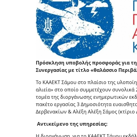
Text
Πρόσκληση υποβολής προσφοράς για τ
Συνεργασίας με τίτλο «θαλάσσιο Περιβά
Το ΚΑΑΕΚΤ Σάμου στο πλαίσιο της υλοποίη
αλιεία» στο οποίο συμμετέχουν συνολικά 
τομέα της διοργάνωσης ενημερωτικών εκ
πακέτο εργασίας 3 Δημοσιότητα ευαισθητο
Δερβενακίων & Αλέξη Αλέξη Σάμος (κτίριο Δ
Αντικείμενο της υπηρεσίας:
Η διοργάνωση για το ΚΑΑΕΚΤ Σάμου εκδήλ