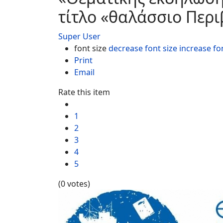
τίτλο «θαλάσσιο Περι
Super User
font size
decrease font size
increase fo
Print
Email
Rate this item
1
2
3
4
5
(0 votes)