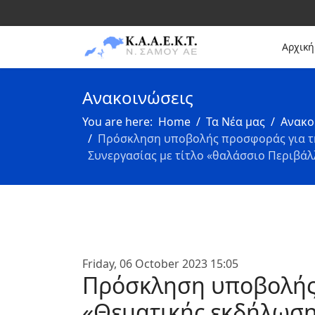
Text
Αρχική
Ανακοινώσεις
You are here:
Home
Τα Νέα μας
Ανακο
Πρόσκληση υποβολής προσφοράς για τη
Συνεργασίας με τίτλο «θαλάσσιο Περιβάλλ
Friday, 06 October 2023 15:05
Πρόσκληση υποβολής 
«Θεματικής εκδήλωσης