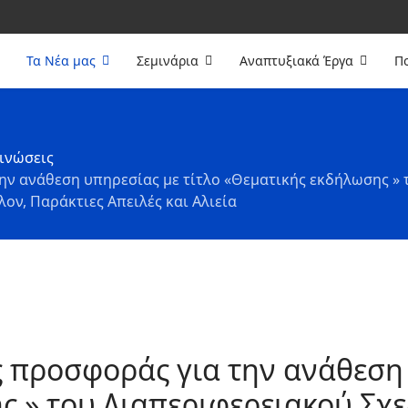
Τα Νέα μας
Σεμινάρια
Αναπτυξιακά Έργα
Πο
ινώσεις
ν ανάθεση υπηρεσίας με τίτλο «Θεματικής εκδήλωσης » 
ον, Παράκτιες Απειλές και Αλιεία
προσφοράς για την ανάθεση 
 » του Διαπεριφερειακού Σχε