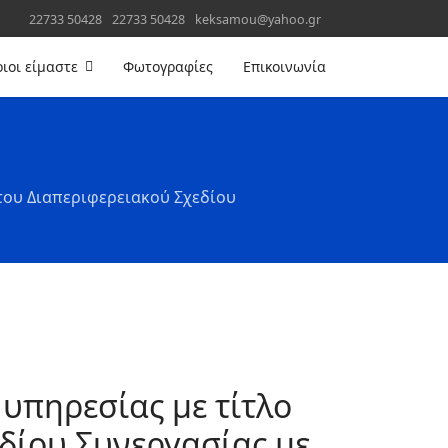
22733 50428
22733 50428
keksamou@yahoo.gr
ιοι είμαστε
Φωτογραφίες
Επικοινωνία
του Διαπεριφερειακού Σχεδίου
υπηρεσίας με τίτλο
δίου Συνεργασίας με